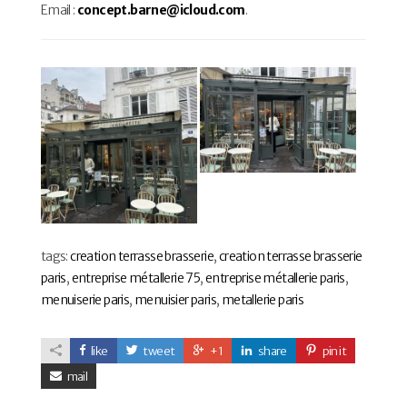
Email :
concept.barne@icloud.com
.
tags:
creation terrasse brasserie
,
creation terrasse brasserie
paris
,
entreprise métallerie 75
,
entreprise métallerie paris
,
menuiserie paris
,
menuisier paris
,
metallerie paris
like
tweet
+1
share
pin it
mail