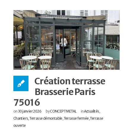
Création terrasse
Brasserie Paris
75016
on
30 janvier 2026
by
CONCEPT METAL
in
Actualités
,
Chantiers
,
Terrasse démontable
,
Terrasse fermée
,
Terrasse
ouverte