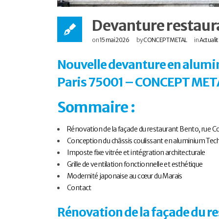
Devanture restaur
on
15 mai 2026
by
CONCEPT METAL
in
Actuali
Nouvelle devanture en alumi
Paris 75001 – CONCEPT MET
Sommaire :
Rénovation de la façade du restaurant Bento, rue Coq
Conception du châssis coulissant en aluminium Tec
Imposte fixe vitrée et intégration architecturale
Grille de ventilation fonctionnelle et esthétique
Modernité japonaise au cœur du Marais
Contact
Rénovation de la façade du re