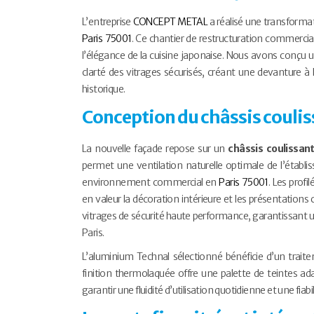
L’entreprise
CONCEPT METAL
a réalisé une transformat
Paris 75001
. Ce chantier de restructuration commerciale
l’élégance de la cuisine japonaise. Nous avons conçu u
clarté des vitrages sécurisés, créant une devanture à 
historique.
Conception du châssis couli
La nouvelle façade repose sur un
châssis coulissan
permet une ventilation naturelle optimale de l’établ
environnement commercial en
Paris 75001
. Les profi
en valeur la décoration intérieure et les présentations 
vitrages de sécurité haute performance, garantissant u
Paris.
L’aluminium Technal sélectionné bénéficie d’un traitem
finition thermolaquée offre une palette de teintes ada
garantir une fluidité d’utilisation quotidienne et une f