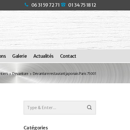
06 31 59 72 71
01 34 75 18 12
ons
Galerie
Actualités
Contact
tiers
Devanture
Devanture restaurant japonais Paris 75001
Catégories