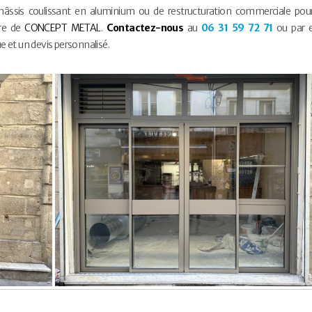
hâssis coulissant en aluminium ou de restructuration commerciale pou
ire de
CONCEPT METAL
.
Contactez-nous
au
06 31 59 72 71
ou par e
 et un devis personnalisé.