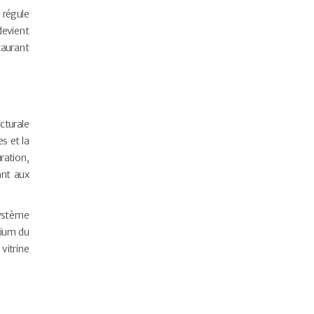
 régule
devient
taurant
cturale
s et la
ration,
ant aux
 système
mium du
vitrine