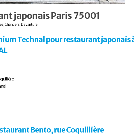
ant japonais Paris 75001
tés
,
Chantiers
,
Devanture
nium Technal pour restaurant japonais 
AL
uillière
hnal
staurant Bento, rue Coquillière