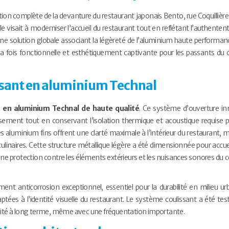
ion complète de la devanture du restaurant japonais Bento, rue Coquillière 
 visait à moderniser l’accueil du restaurant tout en reflétant l’authententi
ne solution globale associant la légèreté de l’aluminium haute performanc
la fois fonctionnelle et esthétiquement captivante pour les passants du q
ssant en aluminium Technal
t en aluminium Technal de haute qualité
. Ce système d’ouverture i
issement tout en conservant l’isolation thermique et acoustique requise 
lés aluminium fins offrent une clarté maximale à l’intérieur du restaurant, 
culinaires. Cette structure métallique légère a été dimensionnée pour accueil
ne protection contre les éléments extérieurs et les nuisances sonores du 
ent anticorrosion exceptionnel, essentiel pour la durabilité en milieu urb
ptées à l’identité visuelle du restaurant. Le système coulissant a été tes
iabilité à long terme, même avec une fréquentation importante.