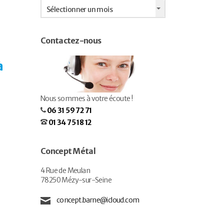
Archives
Sélectionner un mois
Contactez-nous
à
Nous sommes à votre écoute !
06 31 59 72 71
01 34 75 18 12
Concept Métal
4 Rue de Meulan
78250 Mézy-sur-Seine
concept.barne@icloud.com