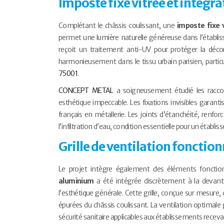
Imposte fixe vitrée et intégr
Complétant le châssis coulissant, une
imposte fixe 
permet une lumière naturelle généreuse dans l’établiss
reçoit un traitement anti-UV pour protéger la décorat
harmonieusement dans le tissu urbain parisien, partic
75001
.
CONCEPT METAL
a soigneusement étudié les raccor
esthétique impeccable. Les fixations invisibles garantis
français en métallerie. Les joints d’étanchéité, ren
l’infiltration d’eau, condition essentielle pour un établis
Grille de ventilation fonction
Le projet intègre également des éléments fonctionn
aluminium
a été intégrée discrètement à la devantu
l’esthétique générale. Cette grille, conçue sur mesure
épurées du châssis coulissant. La ventilation optimale
sécurité sanitaire applicables aux établissements recevan