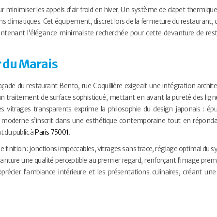
our minimiser les appels d’air froid en hiver. Un système de clapet thermique
s climatiques. Cet équipement, discret lors de la fermeture du restaurant, 
maintenant l’élégance minimaliste recherchée pour cette devanture de res
 du Marais
façade du restaurant Bento, rue Coquillière exigeait une intégration archite
n traitement de surface sophistiqué, mettant en avant la pureté des ligne
des vitrages transparents exprime la philosophie du design japonais : épu
e moderne s’inscrit dans une esthétique contemporaine tout en répond
 du public à
Paris 75001
.
de finition : jonctions impeccables, vitrages sans trace, réglage optimal du
devanture une qualité perceptible au premier regard, renforçant l’image pre
récier l’ambiance intérieure et les présentations culinaires, créant une 