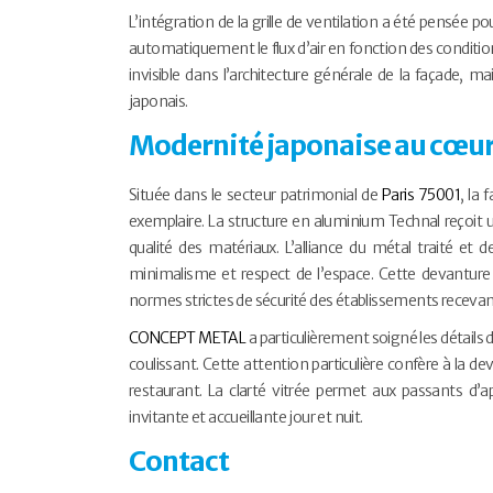
L’intégration de la grille de ventilation a été pensée p
automatiquement le flux d’air en fonction des condition
invisible dans l’architecture générale de la façade, 
japonais.
Modernité japonaise au cœur
Située dans le secteur patrimonial de
Paris 75001
, la 
exemplaire. La structure en aluminium Technal reçoit u
qualité des matériaux. L’alliance du métal traité et 
minimalisme et respect de l’espace. Cette devantur
normes strictes de sécurité des établissements recevant
CONCEPT METAL
a particulièrement soigné les détails 
coulissant. Cette attention particulière confère à la 
restaurant. La clarté vitrée permet aux passants d’app
invitante et accueillante jour et nuit.
Contact