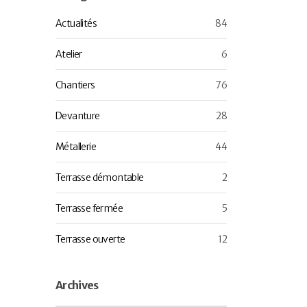
Actualités
84
Atelier
6
Chantiers
76
Devanture
28
Métallerie
44
Terrasse démontable
2
Terrasse fermée
5
Terrasse ouverte
12
Archives