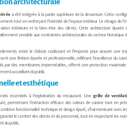
ation architecturale
vitrée
a été intégrée à la partie supérieure de la devanture. Cette config
ement tout en renforçant l’intimité de l’espace intérieur. Le vitrage de l’
ion intérieure et le bien-être des clients. Cette architecture épurée s’
ulièrement sensible aux contraintes architecturales du secteur historique 
dements entre le châssis coulissant et l’imposte pour assurer une tra
sent une finition épurée et professionnelle, reflétant l’excellence du savoi
forcés par des membranes imperméables, offrent une protection maximale
sement accueillant du public.
nelle et esthétique
els essentiels à l’exploitation du restaurant. Une
grille de ventila
re, permettant l’extraction efficace des odeurs de cuisine tout en pré
, combine fonctionnalité technique et design épuré, s’harmonisant avec les
 garantit le confort des clients et du personnel, tout en respectant les no
t du public.