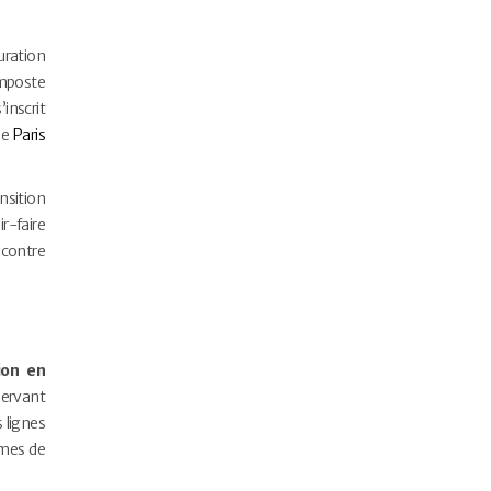
uration
imposte
inscrit
de
Paris
nsition
r-faire
 contre
tion en
servant
 lignes
rmes de