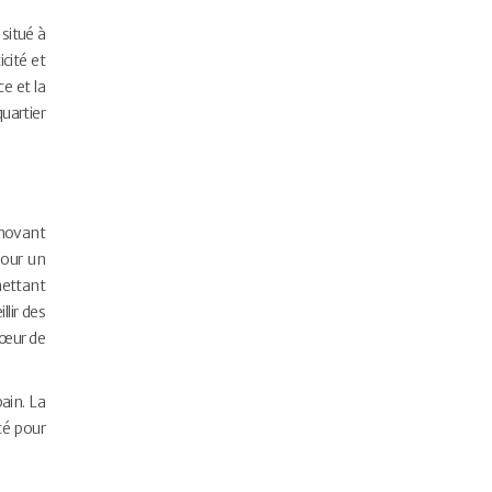
situé à
cité et
e et la
uartier
nnovant
pour un
mettant
lir des
cœur de
ain. La
té pour