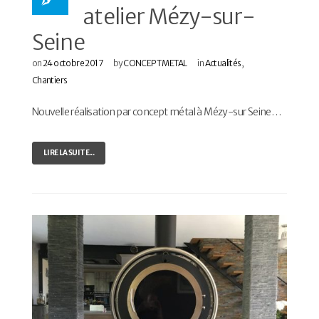
atelier Mézy-sur-
Seine
on
24 octobre 2017
by
CONCEPT METAL
in
Actualités
,
Chantiers
Nouvelle réalisation par concept métal à Mézy-sur Seine…
LIRE LA SUITE...