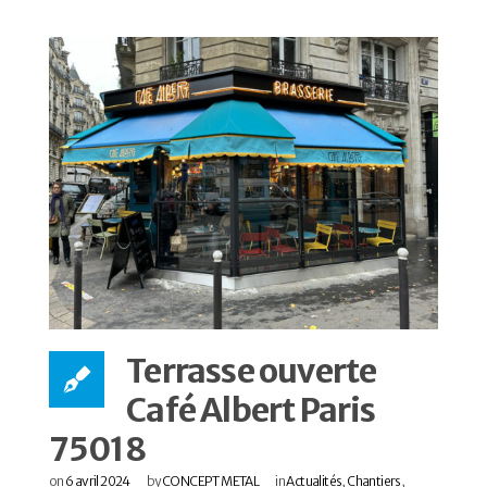
Terrasse ouverte
Café Albert Paris
75018
on
6 avril 2024
by
CONCEPT METAL
in
Actualités
,
Chantiers
,