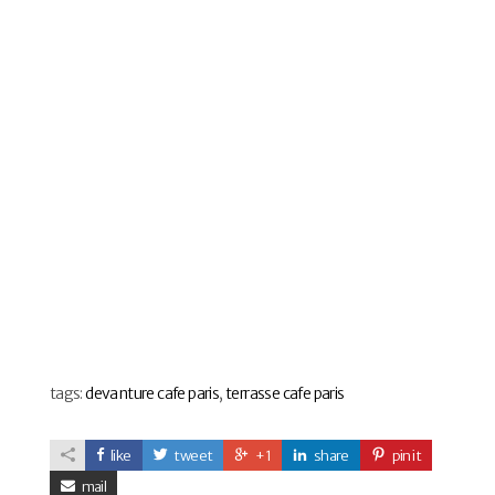
tags:
devanture cafe paris
,
terrasse cafe paris
like
tweet
+1
share
pin it
mail