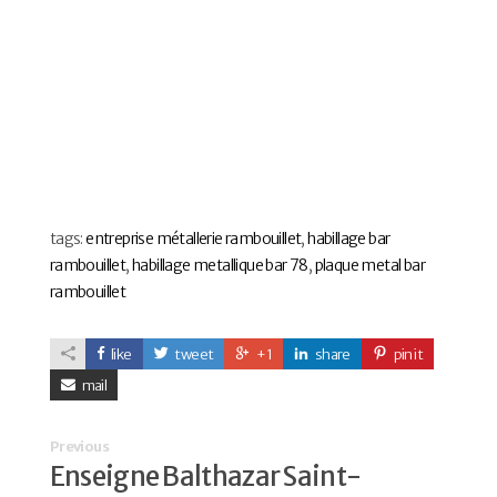
tags:
entreprise métallerie rambouillet
,
habillage bar
rambouillet
,
habillage metallique bar 78
,
plaque metal bar
rambouillet
like
tweet
+1
share
pin it
mail
Previous
Enseigne Balthazar Saint-