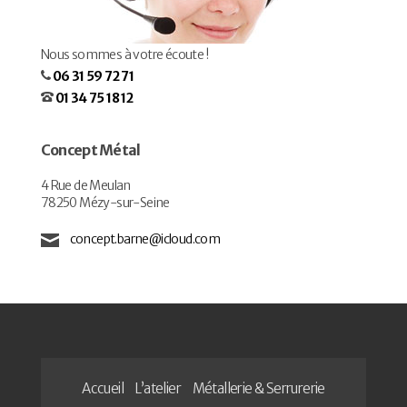
Nous sommes à votre écoute !
06 31 59 72 71
01 34 75 18 12
Concept Métal
4 Rue de Meulan
78250 Mézy-sur-Seine
concept.barne@icloud.com
Accueil
L’atelier
Métallerie & Serrurerie