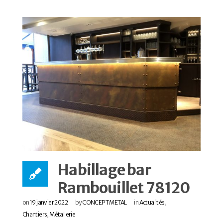
Habillage bar
Rambouillet 78120
on
19 janvier 2022
by
CONCEPT METAL
in
Actualités
,
Chantiers
,
Métallerie