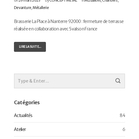
on
29 mars 2023
by
CONCEPT METAL
in
Actualités
,
Chantiers
,
Devanture
,
Métallerie
Brasserie La Place à Nanterre 92000 : fermeture de terrasse
réalisée en collaboration avec Svalson France
LIRE LA SUITE...
Catégories
Actualités
84
Atelier
6