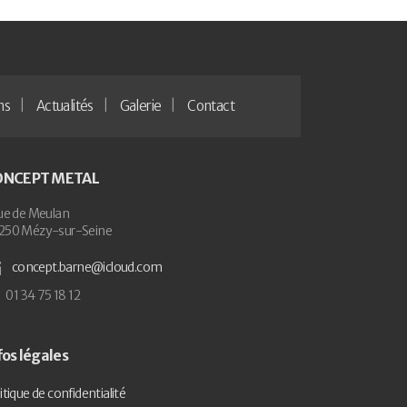
ns
Actualités
Galerie
Contact
ONCEPT METAL
ue de Meulan
250 Mézy-sur-Seine
concept.barne@icloud.com
01 34 75 18 12
fos légales
itique de confidentialité