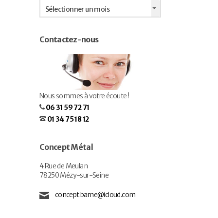
Archives
Sélectionner un mois
Contactez-nous
Nous sommes à votre écoute !
06 31 59 72 71
01 34 75 18 12
Concept Métal
4 Rue de Meulan
78250 Mézy-sur-Seine
concept.barne@icloud.com