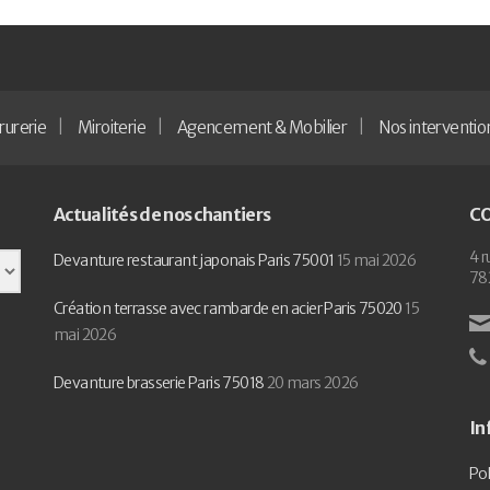
rurerie
Miroiterie
Agencement & Mobilier
Nos interventio
Actualités de nos chantiers
C
4 r
Devanture restaurant japonais Paris 75001
15 mai 2026
78
Création terrasse avec rambarde en acier Paris 75020
15
mai 2026
Devanture brasserie Paris 75018
20 mars 2026
In
Pol