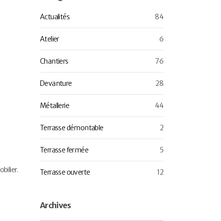
Actualités
84
Atelier
6
Chantiers
76
Devanture
28
Métallerie
44
Terrasse démontable
2
Terrasse fermée
5
bilier.
Terrasse ouverte
12
Archives