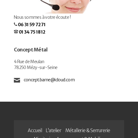
Nous sommes à votre écoute !
06 31 59 72 71
01 34 75 18 12
Concept Métal
4 Rue de Meulan
78250 Mézy-sur-Seine
concept.barne@icloud.com
Accueil
L’atelier
Métallerie & Serrurerie