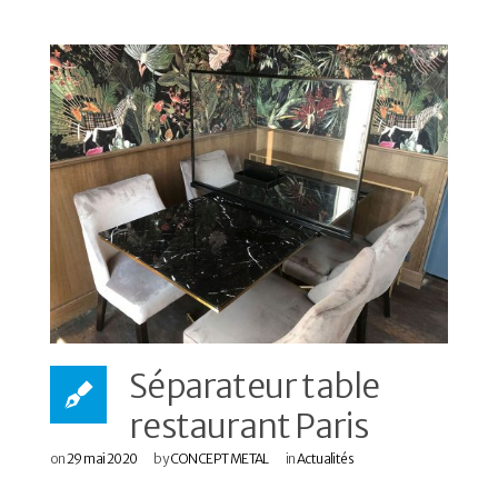
Séparateur table
restaurant Paris
on
29 mai 2020
by
CONCEPT METAL
in
Actualités