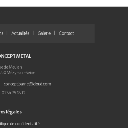
ns
Actualités
Galerie
Contact
ONCEPT METAL
ue de Meulan
250 Mézy-sur-Seine
concept.barne@icloud.com
01 34 75 18 12
fos légales
itique de confidentialité