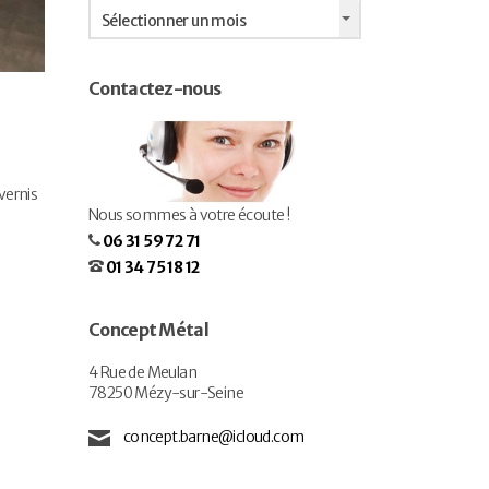
Archives
Sélectionner un mois
Contactez-nous
 vernis
Nous sommes à votre écoute !
06 31 59 72 71
01 34 75 18 12
Concept Métal
4 Rue de Meulan
78250 Mézy-sur-Seine
concept.barne@icloud.com