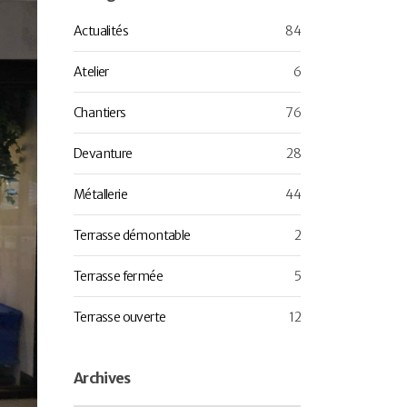
Actualités
84
Atelier
6
Chantiers
76
Devanture
28
Métallerie
44
Terrasse démontable
2
Terrasse fermée
5
Terrasse ouverte
12
Archives