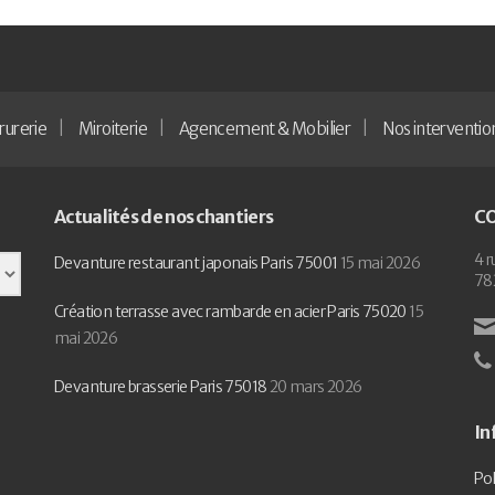
rurerie
Miroiterie
Agencement & Mobilier
Nos interventio
Actualités de nos chantiers
C
4 r
Devanture restaurant japonais Paris 75001
15 mai 2026
78
Création terrasse avec rambarde en acier Paris 75020
15
mai 2026
Devanture brasserie Paris 75018
20 mars 2026
In
Pol