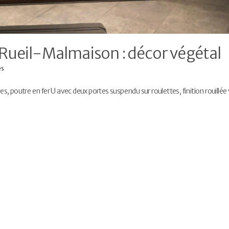
 Rueil-Malmaison : décor végétal
és
es, poutre en fer U avec deux portes suspendu sur roulettes, finition rouillée