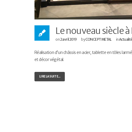
Le nouveau siècle à
on
2 avril 2019
by
CONCEPT METAL
in
Actualit
Réalisation d’un châssis en acier, tablette en tôles larmé
et décor végétal.
LIRE LA SUITE...