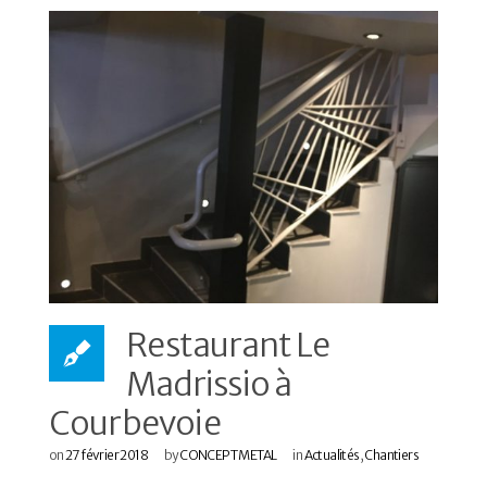
Restaurant Le
Madrissio à
Courbevoie
on
27 février 2018
by
CONCEPT METAL
in
Actualités
,
Chantiers