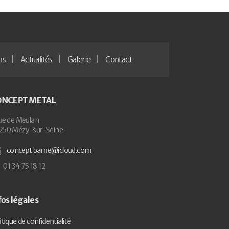
ns
Actualités
Galerie
Contact
ONCEPT METAL
ue de Meulan
250 Mézy-sur-Seine
concept.barne@icloud.com
01 34 75 18 12
fos légales
itique de confidentialité