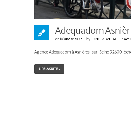
Adequadom Asnièr
on
18 janvier 2022
by
CONCEPT METAL
in
Actu
Agence Adequadom à Asnières-sur-Seine 92600 : échell
LIRE LA SUITE...