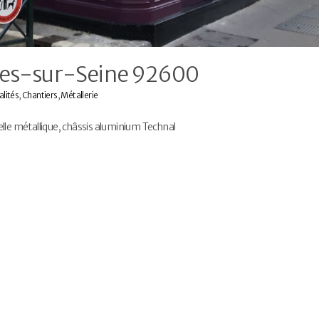
es-sur-Seine 92600
alités
,
Chantiers
,
Métallerie
e métallique, châssis aluminium Technal