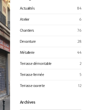
Actualités
84
Atelier
6
Chantiers
76
Devanture
28
Métallerie
44
Terrasse démontable
2
Terrasse fermée
5
Terrasse ouverte
12
Archives