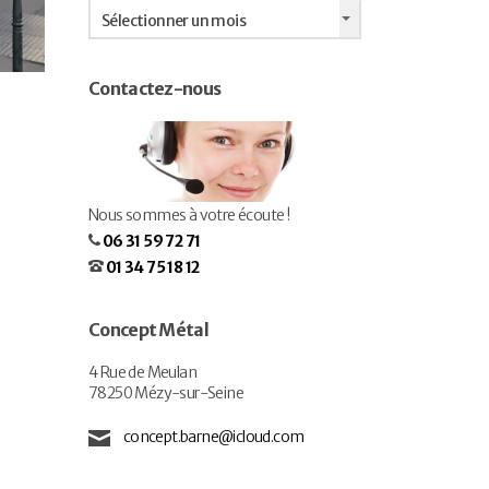
Archives
Sélectionner un mois
Contactez-nous
Nous sommes à votre écoute !
06 31 59 72 71
01 34 75 18 12
Concept Métal
4 Rue de Meulan
78250 Mézy-sur-Seine
concept.barne@icloud.com