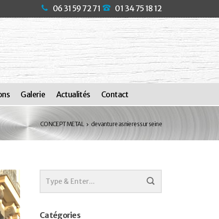
06 31 59 72 71
01 34 75 18 12
ons
Galerie
Actualités
Contact
CONCEPT METAL
devanture asnieres sur seine
Catégories