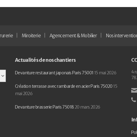
rurerie
Miroiterie
Agencement & Mobilier
Nos interventio
Actualités de nos chantiers
C
4 r
Devanture restaurant japonais Paris 75001
15 mai 2026
78
Création terrasse avec rambarde en acier Paris 75020
15
mai 2026
Devanture brasserie Paris 75018
20 mars 2026
In
Pol