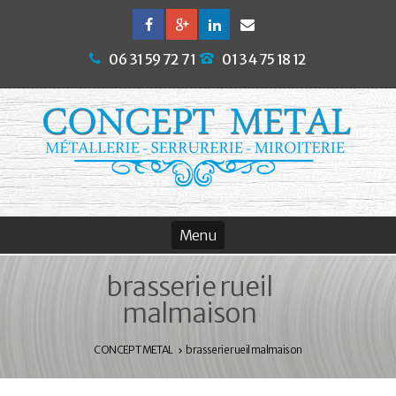
06 31 59 72 71
01 34 75 18 12
brasserie rueil
malmaison
CONCEPT METAL
brasserie rueil malmaison