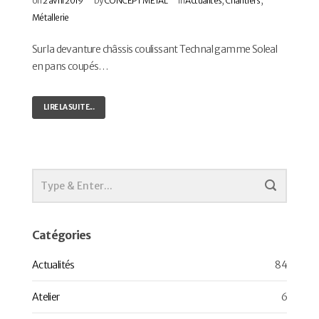
on
2 avril 2019
by
CONCEPT METAL
in
Actualités
,
Chantiers
,
Métallerie
Sur la devanture châssis coulissant Technal gamme Soleal
en pans coupés…
LIRE LA SUITE...
Catégories
Actualités
84
Atelier
6